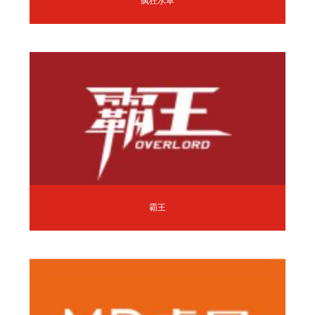
疯狂水草
霸王