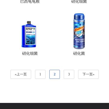
巴西龟龟粮
硝化细菌
硝化细菌
硝化菌
«上一页
1
2
3
下一页»