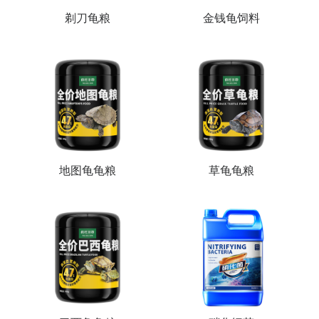
剃刀龟粮
金钱龟饲料
地图龟龟粮
草龟龟粮